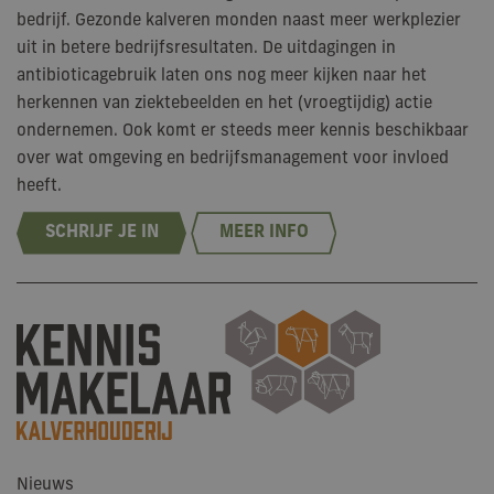
_ga
Google LLC
2 jaar
Dez
bedrijf. Gezonde kalveren monden naast meer werkplezier
.kennismakelaarkalverhouderij.nl
ge
Goo
uit in betere bedrijfsresultaten. De uitdagingen in
Ana
bel
antibioticagebruik laten ons nog meer kijken naar het
is 
alg
herkennen van ziektebeelden en het (vroegtijdig) actie
ana
ondernemen. Ook komt er steeds meer kennis beschikbaar
Goo
wor
over wat omgeving en bedrijfsmanagement voor invloed
uni
te 
heeft.
doo
wil
geg
num
wij
Het
in 
pag
een
geb
bez
ses
ca
te 
de
ana
van
Nieuws