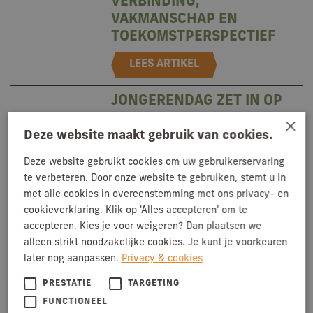
VERBINDING,
VAKMANSCHAP EN
TOEKOMSTPERSPECTIEF
JONGERENDAG ZET IN OP
STERKERE SAMENWERKING
×
Deze website maakt gebruik van cookies.
IN KETEN
Deze website gebruikt cookies om uw gebruikerservaring
te verbeteren. Door onze website te gebruiken, stemt u in
LEES ARTIKEL
JONGERENDAG
met alle cookies in overeenstemming met ons privacy- en
VOORUITKIJKEN, LEREN VAN
cookieverklaring. Klik op 'Alles accepteren' om te
ELKAAR EN NIEUWE
accepteren. Kies je voor weigeren? Dan plaatsen we
NEEM CONTACT OP
KANSEN ZIEN
alleen strikt noodzakelijke cookies. Je kunt je voorkeuren
later nog aanpassen.
Privacy & cookies
PRESTATIE
TARGETING
TOM PLOEGER VOLGT
LEES ARTIKEL
FUNCTIONEEL