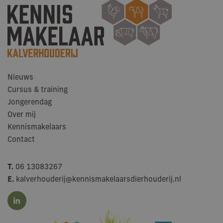
uni
te 
doo
wil
geg
num
wij
Het
in 
pag
een
Nieuws
geb
bez
Cursus & training
ses
ca
Jongerendag
te 
de
Over mij
ana
Kennismakelaars
van
Contact
T.
06 13083267
E.
kalverhouderij@kennismakelaarsdierhouderij.nl
Aanbieder /
Naam
Vervaldatum
Omschrijving
Domein
YSC
Google LLC
Sessie
Deze cookie wordt