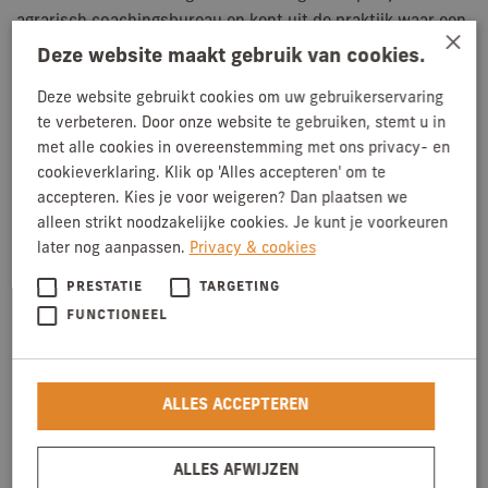
agrarisch coachingsbureau en kent uit de praktijk waar een
×
kalverhouder momenteel mee te maken heeft.
Deze website maakt gebruik van cookies.
De volgende sprekers zullen deze dag aan het woord
Deze website gebruikt cookies om uw gebruikerservaring
komen:
te verbeteren. Door onze website te gebruiken, stemt u in
met alle cookies in overeenstemming met ons privacy- en
(Vlog van) Kees Huizinga
, agrarisch ondernemer in
cookieverklaring. Klik op 'Alles accepteren' om te
Oekraïne. Hij weet als geen ander om te gaan met
accepteren. Kies je voor weigeren? Dan plaatsen we
uitdagingen onder extreme omstandigheden.
alleen strikt noodzakelijke cookies. Je kunt je voorkeuren
Luc Doornhegge
(Stichting Kwaliteitsgarantie
later nog aanpassen.
Privacy & cookies
Vleeskalversector) over het belang van kwaliteitsborging
voor de vleeskalversector en jouw rol als kalverhouder.
PRESTATIE
TARGETING
Johannes van der Meulen
(VMR Partners) over jouw
FUNCTIONEEL
ambities en hoe je daarmee aan de slag kunt gaan. En over
hoe je optimaal gebruik kunt maken van de juiste personen
om je heen.
ALLES ACCEPTEREN
Marc Lammers
, internationaal hockeycoach, geeft advies
over hoe je om moet gaan met innovaties: hoe maak je op
ALLES AFWIJZEN
het juiste moment de juiste keuzes en kom je tot successen