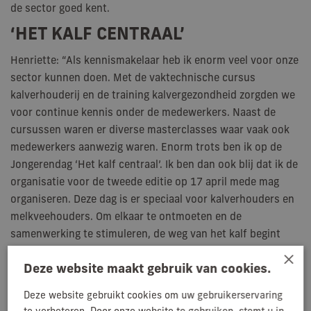
de sector goed kent.
‘HET KALF CENTRAAL’
Henriette: “Als kennismakelaar heb ik enorm veel voor onze
sector kunnen doen. Met de vaktechnische cursus
kalverhouderij en de training kalvergezondheid zorgden we
voor continue kennis onder de medewerkers. N
aast de
cursussen waren er diverse masterclasses waar vaak ook
medewerkers aanwezig waren.
Enorm trots ben ik op de
Jongerendag ‘Het kalf centraal’. Ik ben dan ook blij dat ik de
organisatie voor de tweede editie op 17 april mede mag
organiseren. Deze dag is er speciaal voor kalverhouders en
melkveehouders. Om elkaar te ontmoeten en de
samenwerking te stimuleren, de weg van het kalf begint
immers bij de melkveehouder op het erf.
×
Deze website maakt gebruik van cookies.
Ik blijf wel actief in de sector en zal nog wat relatief
kleinere klussen blijven doen. Zoals de redactie van het
Deze website gebruikt cookies om uw gebruikerservaring