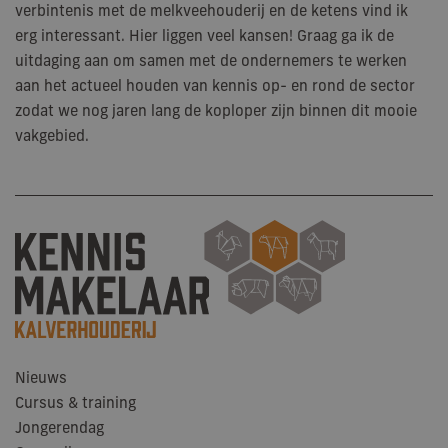
verbintenis met de melkveehouderij en de ketens vind ik
Prestatiecookies worden gebruikt om te zien hoe bezoekers de
erg interessant. Hier liggen veel kansen! Graag ga ik de
website gebruiken, bijv. analytische cookies. Deze cookies kunnen niet
worden gebruikt om een bepaalde bezoeker direct te identificeren.
uitdaging aan om samen met de ondernemers te werken
aan het actueel houden van kennis op- en rond de sector
Naam
Aanbieder / Domein
Vervaldatum
Om
zodat we nog jaren lang de koploper zijn binnen dit mooie
_ga_SWHZDV6P1Z
.kennismakelaarkalverhouderij.nl
2 jaar
Dez
geb
vakgebied.
Goo
om 
te 
_ga
Google LLC
2 jaar
Dez
.kennismakelaarkalverhouderij.nl
ge
Goo
Ana
bel
is 
alg
ana
Goo
wor
uni
te 
doo
Nieuws
wil
geg
Cursus & training
num
wij
Jongerendag
Het